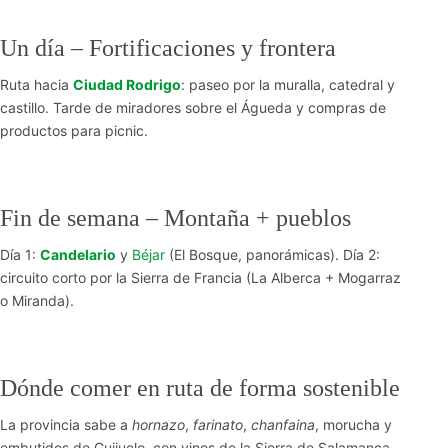
Un día – Fortificaciones y frontera
Ruta hacia
Ciudad Rodrigo
: paseo por la muralla, catedral y
castillo. Tarde de miradores sobre el Águeda y compras de
productos para picnic.
Fin de semana – Montaña + pueblos
Día 1:
Candelario
y
Béjar
(El Bosque, panorámicas). Día 2:
circuito corto por la Sierra de Francia (La Alberca + Mogarraz
o Miranda).
Dónde comer en ruta de forma sostenible
La provincia sabe a
hornazo
,
farinato
,
chanfaina
, morucha y
embutidos de Guijuelo, con vinos de la Sierra de Salamanca