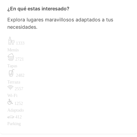
¿En qué estas interesado?
Explora lugares maravillosos adaptados a tus
necesidades.
1333
Menús
2721
Tapas
2482
Terraza
2557
Wi-Fi
1252
Adaptado
412
Parking