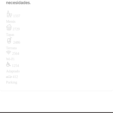
necesidades.
1337
Menús
2729
Tapas
2486
Terraza
2564
Wi-Fi
1254
Adaptado
412
Parking