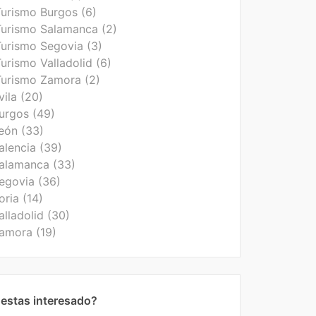
Turismo Burgos
(6)
Turismo Salamanca
(2)
Turismo Segovia
(3)
urismo Valladolid
(6)
Turismo Zamora
(2)
vila
(20)
Burgos
(49)
León
(33)
Palencia
(39)
Salamanca
(33)
Segovia
(36)
oria
(14)
alladolid
(30)
Zamora
(19)
estas interesado?