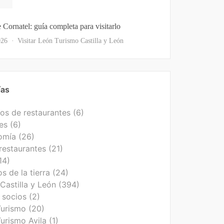
e Cornatel: guía completa para visitarlo
as
026
Visitar León
Turismo Castilla y León
ías
os de restaurantes
(6)
es
(6)
omía
(26)
restaurantes
(21)
14)
s de la tierra
(24)
Castilla y León
(394)
 socios
(2)
Turismo
(20)
urismo Avila
(1)