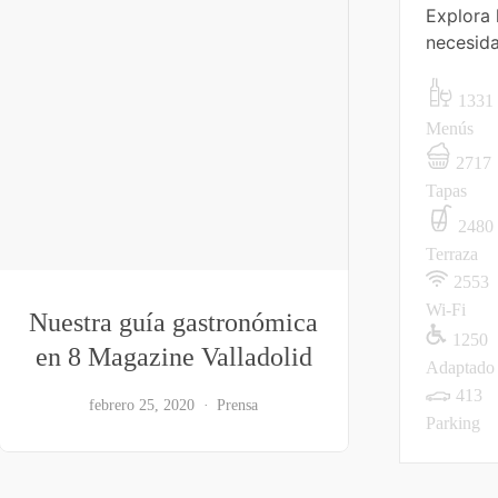
Explora 
necesid
1331
Menús
2717
Tapas
2480
Terraza
2553
Wi-Fi
Nuestra guía gastronómica
1250
en 8 Magazine Valladolid
Adaptado
413
febrero 25, 2020
Prensa
Parking