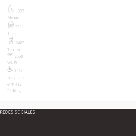
1333
Menús
2722
Tapas
2482
Terraza
2558
Wi-Fi
1252
Adaptado
412
Parking
REDES SOCIALES