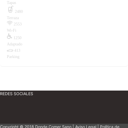
Tapas
2480
Terraza
2553
Wi-Fi
1250
Adaptado
413
Parking
REDES SOCIALES
Copyright © 2018 Donde Comer Sano |
Aviso Legal
|
Política de