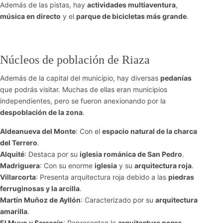
Además de las pistas, hay
actividades multiaventura
,
música en directo
y el
parque de bicicletas más grande
.
Núcleos de población de Riaza
Además de la capital del municipio, hay diversas
pedanías
que podrás visitar. Muchas de ellas eran municipios
independientes, pero se fueron anexionando por la
despoblación de la zona
.
Aldeanueva del Monte
: Con el
espacio natural de la charca
del Terrero
.
Alquité
: Destaca por su
iglesia románica de San Pedro
.
Madriguera
: Con su enorme
iglesia
y su
arquitectura roja
.
Villarcorta
: Presenta arquitectura roja debido a las
piedras
ferruginosas y la arcilla
.
Martín Muñoz de Ayllón
: Caracterizado por su
arquitectura
amarilla
.
El Muyo y Serracín
: Representan la
arquitectura negra
.