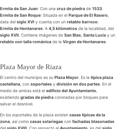
Ermita de San Juan
: Con una
cruz de piedra
de
1533
.
Ermita de San Roque
: Situada en el
Parque de El Rasero
,
data del
siglo XVI
y cuenta con un
retablo barroco
.
Ermita de Hontanares
: A
4,5 kilómetros
de la localidad, del
siglo XVII
. Contiene imágenes de
San Blas
,
Santa Lucía
y un
retablo con talla románica
de la
Virgen de Hontanares
.
Plaza Mayor de Riaza
El centro del municipio es su
Plaza Mayor
. Es la
típica plaza
castellana
, con
soportales
y
división en dos partes
. En el
medio de ambas está el
edificio del Ayuntamiento
,
existiendo
gradas de piedra
coronadas por bloques para
salvar el desnivel.
En los soportales de la plaza existen
casas típicas de la
zona
, así como
casas solariegas
con
fachadas blasonadas
del
siglo XVIII
. Con respecto al
Ayuntamiento
, es del
siglo