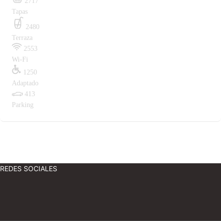
2717
Tapas
2480
Terraza
2553
Wi-Fi
1250
Adaptado
413
Parking
REDES SOCIALES