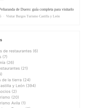
 Peñaranda de Duero: guía completa para visitarlo
s
6
Visitar Burgos
Turismo Castilla y León
as
 de restaurantes
(6)
s
(7)
mía
(26)
estaurantes
(21)
4)
de la tierra
(24)
astilla y León
(394)
socios
(2)
urismo
(20)
rismo Avila
(1)