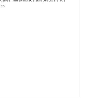
ugares maravillosos adaptados a tus
es.