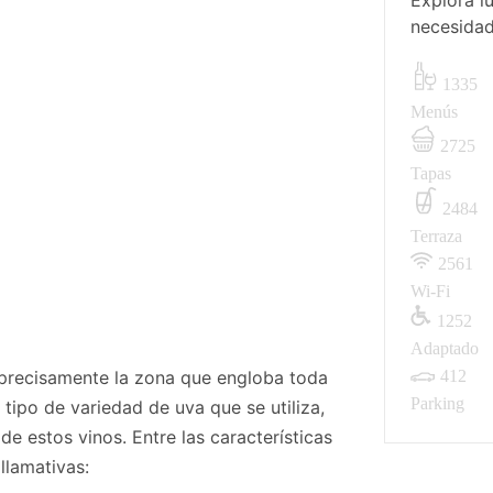
Explora l
necesidad
1335
Menús
2725
Tapas
2484
Terraza
2561
Wi-Fi
1252
Adaptado
s precisamente la zona que engloba toda
412
Parking
 tipo de variedad de uva que se utiliza,
de estos vinos. Entre las características
llamativas: