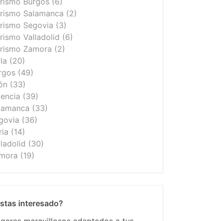
rismo Burgos
(6)
urismo Salamanca
(2)
rismo Segovia
(3)
rismo Valladolid
(6)
urismo Zamora
(2)
ila
(20)
urgos
(49)
ón
(33)
lencia
(39)
alamanca
(33)
egovia
(36)
ria
(14)
lladolid
(30)
amora
(19)
stas interesado?