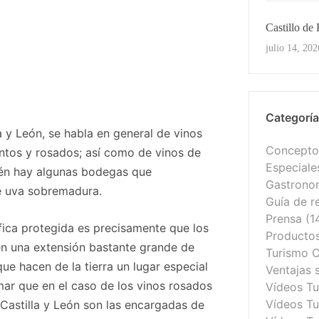
Castillo de
Ver Toda
julio 14, 202
Categorí
a y León, se habla en general de vinos
Conceptos
tintos y rosados; así como de vinos de
Especiale
ién hay algunas bodegas que
Gastrono
e uva sobremadura.
Guía de r
Prensa
(1
áfica protegida es precisamente que los
Productos 
en una extensión bastante grande de
Turismo C
e hacen de la tierra un lugar especial
Ventajas 
umar que en el caso de los vinos rosados
Vídeos T
Vídeos Tu
 Castilla y León son las encargadas de