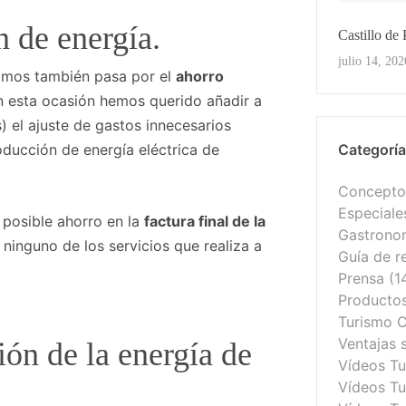
n de energía.
Castillo de
Ver Toda
julio 14, 202
izamos también pasa por el
ahorro
n esta ocasión hemos querido añadir a
) el ajuste de gastos innecesarios
oducción de energía eléctrica de
Categorí
Conceptos
Especiale
 posible ahorro en la
factura final de la
Gastrono
ninguno de los servicios que realiza a
Guía de r
Prensa
(1
Productos 
Turismo C
Ventajas 
ión de la energía de
Vídeos T
Vídeos Tu