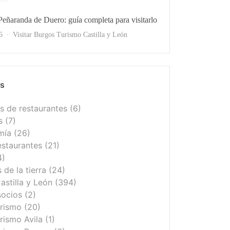
 Peñaranda de Duero: guía completa para visitarlo
s
6
Visitar Burgos
Turismo Castilla y León
as
 de restaurantes
(6)
s
(7)
mía
(26)
estaurantes
(21)
4)
de la tierra
(24)
astilla y León
(394)
socios
(2)
urismo
(20)
rismo Avila
(1)