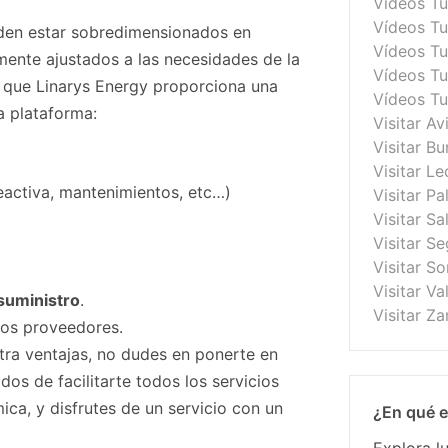
Vídeos Tu
Vídeos T
den estar sobredimensionados en
Vídeos Tu
mente ajustados a las necesidades de la
Vídeos Tu
o que Linarys Energy proporciona una
Vídeos T
a plataforma:
Visitar Av
Visitar B
Visitar Le
eactiva, mantenimientos, etc…)
Visitar Pa
Visitar S
Visitar S
Visitar So
Visitar Va
suministro
.
Visitar Z
los proveedores.
otra ventajas, no dudes en ponerte en
s de facilitarte todos los servicios
ica, y disfrutes de un servicio con un
¿En qué e