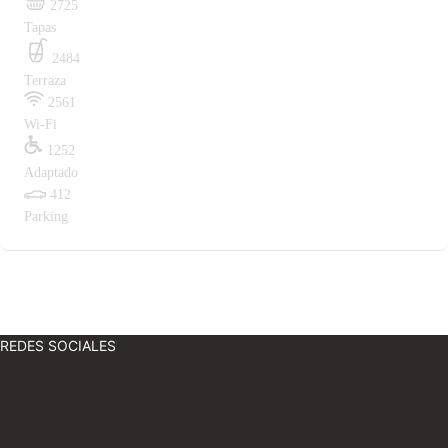
2725
Tapas
2484
Terraza
2561
Wi-Fi
1252
Adaptado
412
Parking
REDES SOCIALES