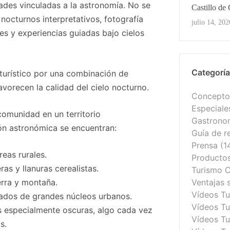
dades vinculadas a la astronomía. No se
Castillo de 
 nocturnos interpretativos, fotografía
Ver Toda
julio 14, 202
es y experiencias guiadas bajo cielos
Categorí
turístico por una combinación de
vorecen la calidad del cielo nocturno.
Conceptos
Especiale
comunidad en un territorio
Gastrono
ón astronómica se encuentran:
Guía de r
Prensa
(1
eas rurales.
Productos 
as y llanuras cerealistas.
Turismo C
rra y montaña.
Ventajas 
Vídeos T
ados de grandes núcleos urbanos.
Vídeos Tu
s especialmente oscuras, algo cada vez
Vídeos Tu
s.