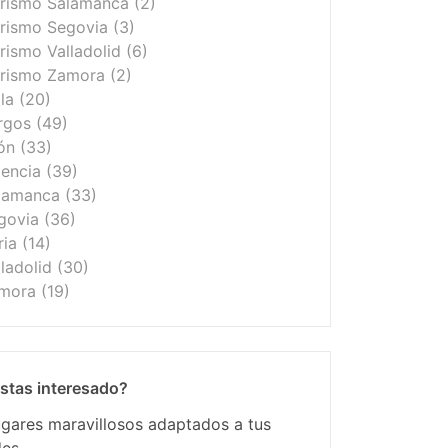
urismo Salamanca
(2)
rismo Segovia
(3)
rismo Valladolid
(6)
urismo Zamora
(2)
ila
(20)
urgos
(49)
ón
(33)
lencia
(39)
alamanca
(33)
egovia
(36)
ria
(14)
lladolid
(30)
amora
(19)
stas interesado?
ugares maravillosos adaptados a tus