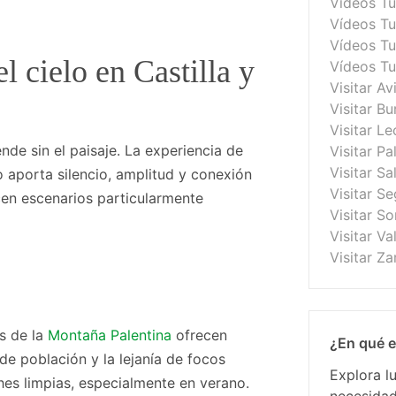
Vídeos T
Vídeos Tu
Vídeos Tu
l cielo en Castilla y
Vídeos T
Visitar Av
Visitar B
Visitar Le
nde sin el paisaje. La experiencia de
Visitar Pa
Visitar S
o aporta silencio, amplitud y conexión
Visitar S
cen escenarios particularmente
Visitar So
Visitar Va
Visitar Z
es de la
Montaña Palentina
ofrecen
¿En qué e
de población y la lejanía de focos
Explora l
hes limpias, especialmente en verano.