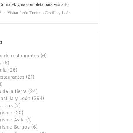
Cornatel: guía completa para visitarlo
s
6
Visitar León
Turismo Castilla y León
as
 de restaurantes
(6)
s
(6)
mía
(26)
estaurantes
(21)
4)
de la tierra
(24)
astilla y León
(394)
socios
(2)
urismo
(20)
rismo Avila
(1)
rismo Burgos
(6)