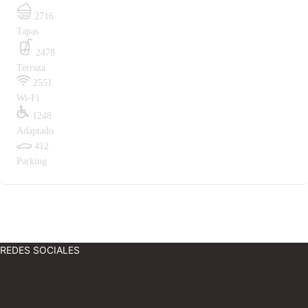
2716
Tapas
2478
Terraza
2551
Wi-Fi
1248
Adaptado
412
Parking
REDES SOCIALES