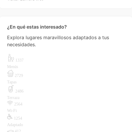
¿En qué estas interesado?
Explora lugares maravillosos adaptados a tus
necesidades.
1337
Menús
2729
Tapas
2486
Terraza
2564
Wi-Fi
1254
Adaptado
412