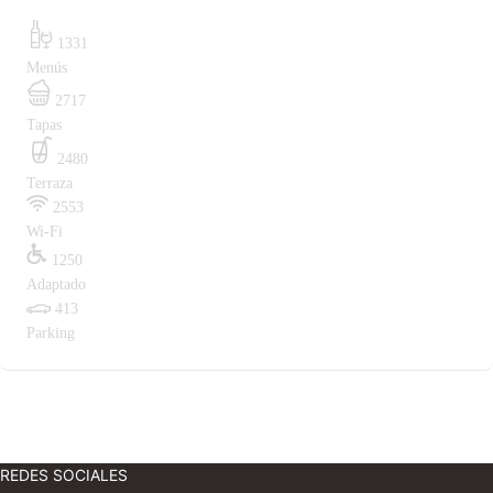
1331
Menús
2717
Tapas
2480
Terraza
2553
Wi-Fi
1250
Adaptado
413
Parking
REDES SOCIALES