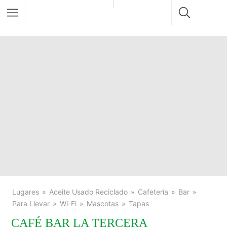
Lugares
Aceite Usado Reciclado
Cafetería
Bar
Para Llevar
Wi-Fi
Mascotas
Tapas
CAFÉ BAR LA TERCERA