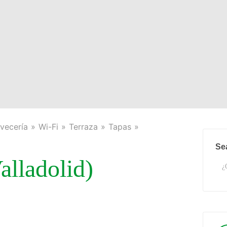
vecería
Wi-Fi
Terraza
Tapas
Se
lladolid)